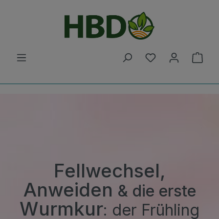
Zum Hauptinhalt springen
Du hast 0 Produ
Ware
Fellwechsel,
Anweiden
& die erste
Wurmkur
: der Frühling