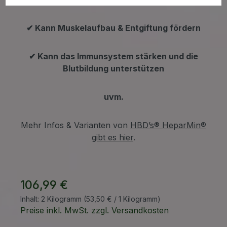
✔ Kann Muskelaufbau & Entgiftung fördern
✔ Kann das Immunsystem stärken und die
Blutbildung unterstützen
uvm.
Mehr Infos & Varianten von
HBD’s® HeparMin®
gibt es hier
.
106,99 €
Inhalt:
2 Kilogramm
(53,50 € / 1 Kilogramm)
Preise inkl. MwSt. zzgl. Versandkosten