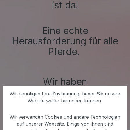
ist da!
Eine echte
Herausforderung für alle
Pferde.
Wir haben
perfekten
die
Wir benötigen Ihre Zustimmung, bevor Sie unsere
Frühlingshelfer
Website weiter besuchen können.
für
die optimal
Wir verwenden Cookies und andere Technologien
Unterstützung
!
auf unserer Webseite. Einige von ihnen sind