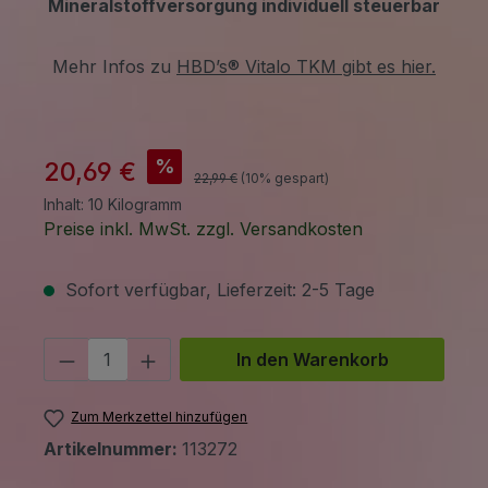
Mineralstoffversorgung individuell steuerbar
Mehr Infos zu
HBD’s® Vitalo TKM gibt es hier.
%
20,69 €
22,99 €
(10% gespart)
Inhalt:
10 Kilogramm
Preise inkl. MwSt. zzgl. Versandkosten
Sofort verfügbar, Lieferzeit: 2-5 Tage
Produkt Anzahl: Gib den gewünschten 
In den Warenkorb
Zum Merkzettel hinzufügen
Artikelnummer:
113272