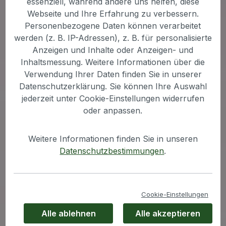
essenziell, während andere uns helfen, diese
Webseite und Ihre Erfahrung zu verbessern.
Personenbezogene Daten können verarbeitet
werden (z. B. IP-Adressen), z. B. für personalisierte
HBD’s® HeparMin®
Anzeigen und Inhalte oder Anzeigen- und
Inhaltsmessung. Weitere Informationen über die
Leberunterstützung & Energieboost
Verwendung Ihrer Daten finden Sie in unserer
Datenschutzerklärung. Sie können Ihre Auswahl
Der
Fellwechsel
ist anstrengend, und
die Leber
jederzeit unter Cookie-Einstellungen widerrufen
spielt eine
zentrale Rolle.
HBD’s® HeparMin®
oder anpassen.
unterstützt
gezielt die
Leberfunktion
und
liefert deinem Pferd einen wichtigen
Weitere Informationen finden Sie in unseren
Energieboost.
Datenschutzbestimmungen
.
✔ Enthält hochdosiertes, organisch
gebundenes Zink
Cookie-Einstellungen
✔ Hohe Konzentration an B-Vitaminen &
Alle ablehnen
Alle akzeptieren
Kobalt