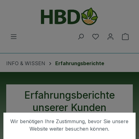
Zum Hauptinhalt springen
Du hast 0 Produ
Ware
INFO & WISSEN
Erfahrungsberichte
Erfahrungsberichte
unserer Kunden
Wir benötigen Ihre Zustimmung, bevor Sie unsere
Sie können sich hier das
Website weiter besuchen können.