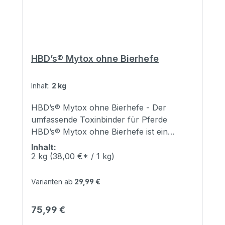
HBD’s® Mytox ohne Bierhefe
Inhalt:
2 kg
HBD’s® Mytox ohne Bierhefe - Der
umfassende Toxinbinder für Pferde
HBD’s® Mytox ohne Bierhefe ist ein
Ergänzungsfutter für Pferde, das aus
Inhalt:
hochwertigen Inhaltsstoffen besteht.
2 kg
(38,00 €* / 1 kg)
Dieses Produkt bindet Gifte, Pilzgifte sowie
Gifte, die bei Einsatz einer Wurmkur
Varianten ab
29,99 €
entstehen, im Darm Ihres Pferdes. Es
kann verhindern, dass die
Regulärer Preis:
75,99 €
Darmschleimhäute gereizt und