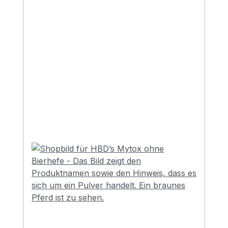
das Besondere an HBD’s® Mytox ohne
Bierhefe für Pferde? HBD’s® Mytox ohne
Bierhefe verwendet natürliche
Tonmineralien (Betonite) und
Hefeextrakte mit hohen Anteilen an
Glukanen. Diese Komponenten haben
starke toxinbindende sowie die
Darmschleimhaut pflegende Eigenschaften
und können bis zu 85 % der relevanten
Mykotoxine im Pferdedarm binden und
unschädlich machen. Für diese
bierhefefreie Variante von HBD’s® Mytox
haben wir bewusst Grünmehl (aus Gras)
als Trägerstoff gewählt. Diese
Entscheidung wurde getroffen, um
mögliche Verschlimmerungen von
Darmproblemen zu vermeiden, die oft
durch den Einsatz von Getreideanteilen
wie Haferschälkleie oder Zucker (meist