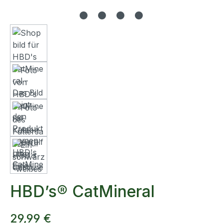
HBD’s® CatMineral
29,99 €