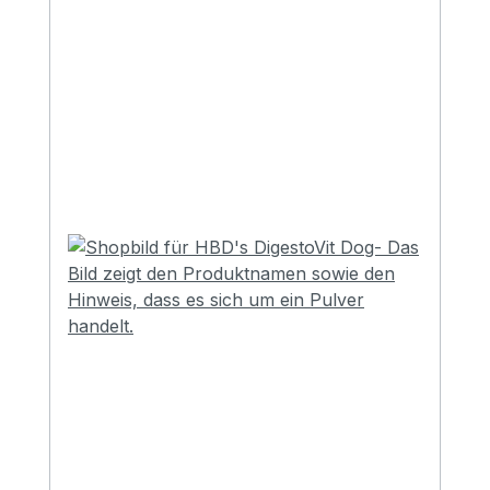
Besondere an HBD’s® DigestoPhlog Dog?
HBD’s® DigestoPhlog Dog bietet eine
einzigartige Kombination aus
hochkonzentrierten Omega-3-Fettsäuren
aus Laboralgen, isländischem Moos und
Pektinen, um die Magen-Darm-Gesundheit
von Hunden zu unterstützen. Die reinen
Omega-3-Fettsäuren aus Laboralgen
wirken ausgleichend und beruhigend auf
die Schleimhäute und unterstützen eine
gesunde Entzündungsreaktion im Körper.
Isländisch Moos, bekannt für seine
schleimbildenden Substanzen, schafft eine
natürliche Schutzschicht, die die
Schleimhäute von Magen und Darm
beruhigen kann. Pektine fördern durch
ihre gelartige Beschaffenheit die
Regeneration der Darmschleimhaut und
unterstützen eine gesunde Darmflora. Ein