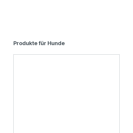
Produktgalerie überspringen
Produkte für Hunde