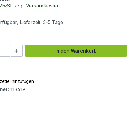
. MwSt. zzgl. Versandkosten
fügbar, Lieferzeit: 2-5 Tage
 Anzahl: Gib den gewünschten Wert ein 
In den Warenkorb
ettel hinzufügen
mer:
113419