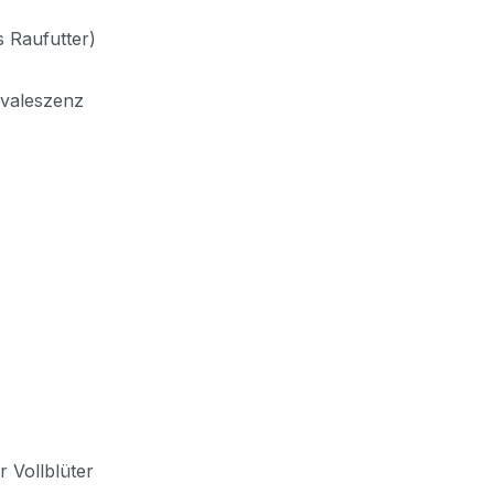
s Raufutter)
nvaleszenz
r Vollblüter