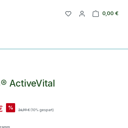
0,00 €
Ware
® ActiveVital
€
%
26,99 €
(10% gespart)
gramm