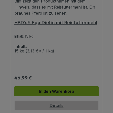
ttermehl
HBD’s® EquiDietic TKM mit
Traubenkernmehl
Inhalt:
15 kg
Inhalt:
15 kg
(3,13 €* / 1 kg)
Regulärer Preis:
46,99 €
In den Warenkorb
Details