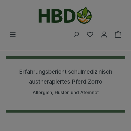
Zum Hauptinhalt springen
Du hast 0 Produ
Ware
Erfahrungsbericht schulmedizinisch
austherapiertes Pferd Zorro
Allergien, Husten und Atemnot