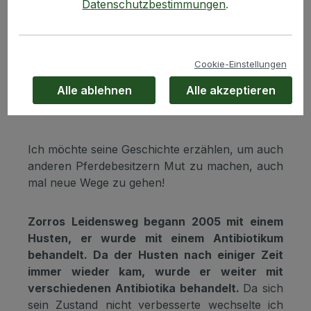
Datenschutzbestimmungen
.
Cookie-Einstellungen
Hallo Frau Beifuß, heute möchte ich mich noch
Alle ablehnen
Alle akzeptieren
einmal bei Ihnen bedanken, dass Zorro noch
bei uns ist!
Ich möchte seine Geschichte erzählen, um auch
anderen Pferdebesitzern Mut zu machen, auch
mal neue Wege zu gehen!
Zorros Leidensweg begann 2005 mit einem
Husten, er wurde mit einem Antibiotikum
behandelt. Da der Husten nach einiger Zeit
immer wieder kam, wurde er weiter mit
verschiedenen Antibiotika behandelt.
Da sich
sein Zustand nicht verbesserte wechselte ich