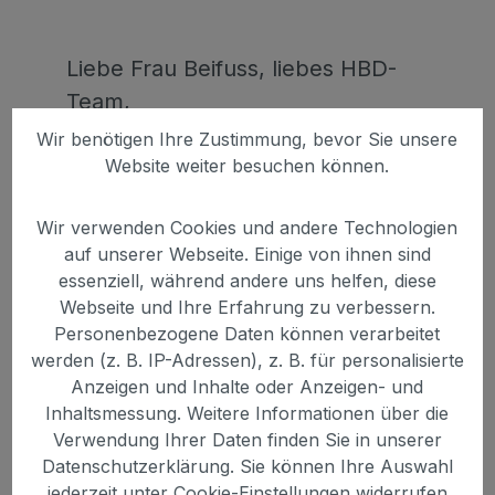
Liebe Frau Beifuss, liebes HBD-
Team,
Wir benötigen Ihre Zustimmung, bevor Sie unsere
Website weiter besuchen können.
als Hofbesitzerin eines Zucht- und
Pensionsstalles, des „Gestüt von
Wir verwenden Cookies und andere Technologien
Erden“ möchte ich nach nun
auf unserer Webseite. Einige von ihnen sind
bereits über einjährigen
essenziell, während andere uns helfen, diese
Erfahrungen mit Ihrer Beratung
Webseite und Ihre Erfahrung zu verbessern.
und den Produkten der Firma
Personenbezogene Daten können verarbeitet
werden (z. B. IP-Adressen), z. B. für personalisierte
HBD gerne einen kurzen Bericht
Anzeigen und Inhalte oder Anzeigen- und
darüber abgeben, da sich so viel
Inhaltsmessung. Weitere Informationen über die
gebessert hat.
Verwendung Ihrer Daten finden Sie in unserer
Datenschutzerklärung. Sie können Ihre Auswahl
jederzeit unter Cookie-Einstellungen widerrufen